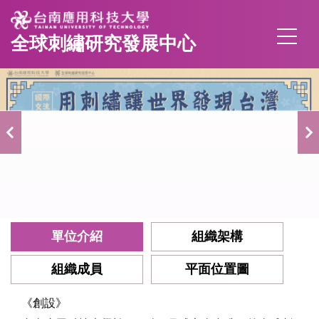
跳
到
全球刺繡研究發展中心
主
要
內
容
區
單位介紹
組織架構
組織成員
平面位置圖
《創設》