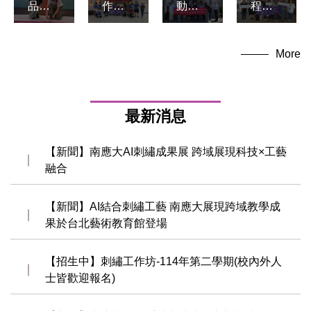
程】
品文
作
動】
114-2
物保
坊】
臺灣
織品
存維
業師
文學
More
修護
護】
傳承/
館AI典
人才
協助
傳統
藏相
培育
新芳
刺
關成
課程/
春茶
繡-20
果/校
最新消息
校外
行一
26/07/
外參
參
般古
06-
訪-20
【新聞】南應大AI刺繡成果展 跨域展現科技×工藝
訪-20
物現
2026/
26/07/
融合
26/06/
況檢
07/08
06
29
視-20
26/08/
【新聞】AI結合刺繡工藝 南應大展現跨域教學成
04
果於台北藝術教育館登場
【招生中】刺繡工作坊-114年第二學期(校內外人
士皆歡迎報名)