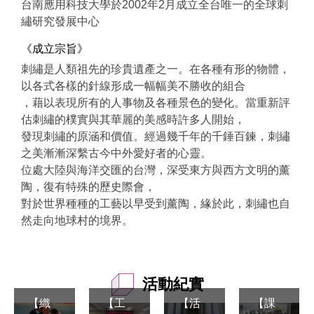
台南應用科技大學於2002年2月成立全台唯一的全球刺
繡研究發展中心
《成立宗旨》
刺繡是人類祖先的珍貴遺產之一。在各種有形的物體，
以各式各樣的針線形成一幅幅美不勝收的組合
，藉以表現所有的人事物及各種景色的變化。當重新評
估刺繡的樸實與其華麗的美感時許多人開始，
發現刺繡的原涵和價值。經過幾千年的千錘百鍊，刺繡
之美漸漸深繫古今中外愛好者的心靈。
位處大陸與海洋交匯的台灣，深受東方與西方文明的薰
陶，復有特殊的歷史際會，
對於世界種種的工藝以早受到薰陶，緣於此，刺繡也自
然走向地球村的境界。
活動紀實
【課
【織
【工
【活